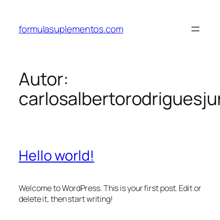
Pular
para
formulasuplementos.com
o
conteúdo
Autor:
carlosalbertorodriguesj
Hello world!
Welcome to WordPress. This is your first post. Edit or
delete it, then start writing!